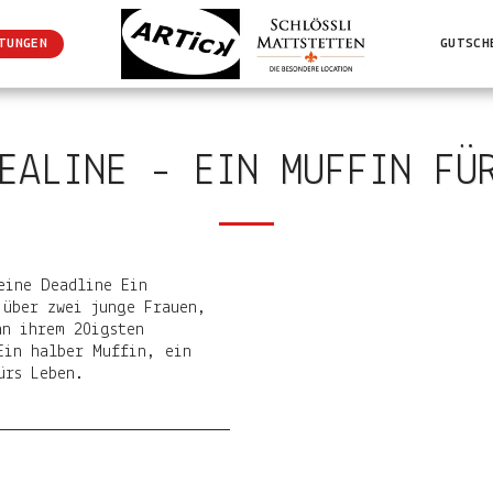
TUNGEN
GUTSCH
EALINE - EIN MUFFIN FÜ
eine Deadline Ein
 über zwei junge Frauen,
an ihrem 20igsten
Ein halber Muffin, ein
ürs Leben.