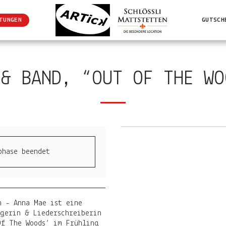
TUNGEN
GUTSCH
 & BAND, “OUT OF THE WO
phase beendet
n - Anna Mae ist eine
ngerin & Liederschreiberin
Of The Woods‘ im Frühling