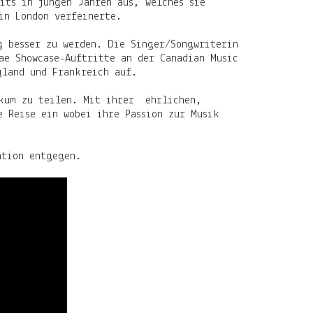
its in jungen Jahren aus, welches sie
 in London verfeinerte.
g besser zu werden. Die Singer/Songwriterin
ae Showcase-Auftritte an der Canadian Music
gland und Frankreich auf.
ikum zu teilen. Mit ihrer ehrlichen,
e Reise ein wobei ihre Passion zur Musik
ation entgegen.