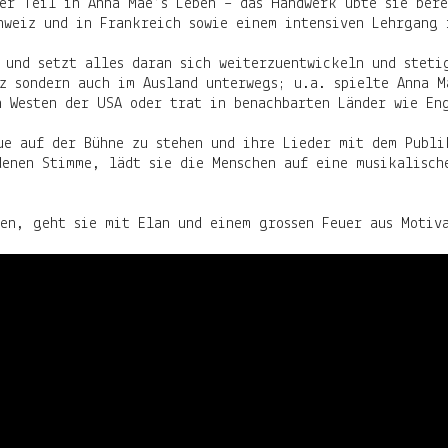
er Teil in Anna Mae’s Leben – das Handwerk übte sie bere
chweiz und in Frankreich sowie einem intensiven Lehrgang
 und setzt alles daran sich weiterzuentwickeln und steti
z sondern auch im Ausland unterwegs; u.a. spielte Anna M
n Westen der USA oder trat in benachbarten Länder wie En
eue auf der Bühne zu stehen und ihre Lieder mit dem Publ
enen Stimme, lädt sie die Menschen auf eine musikalisch
hen, geht sie mit Elan und einem grossen Feuer aus Motiv